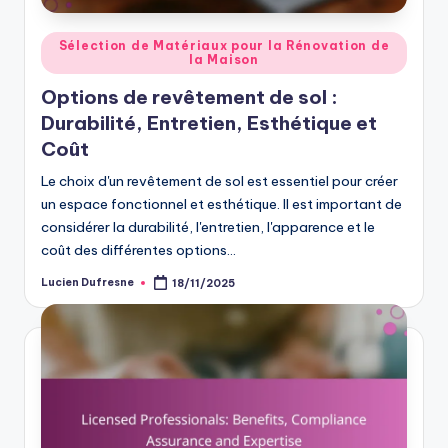
Posted
Sélection de Matériaux pour la Rénovation de
la Maison
in
Options de revêtement de sol :
Durabilité, Entretien, Esthétique et
Coût
Le choix d'un revêtement de sol est essentiel pour créer
un espace fonctionnel et esthétique. Il est important de
considérer la durabilité, l'entretien, l'apparence et le
coût des différentes options…
Lucien Dufresne
18/11/2025
Posted
by