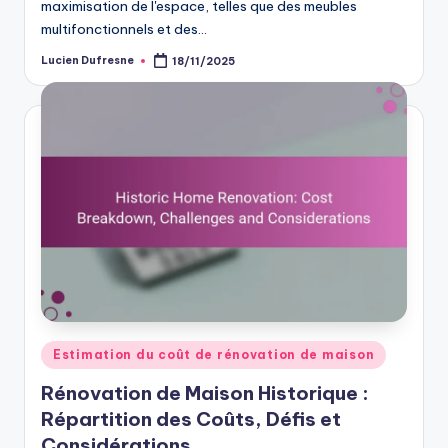
maximisation de l'espace, telles que des meubles
multifonctionnels et des…
Lucien Dufresne
18/11/2025
Posted
by
Posted
Estimation du coût de rénovation de maison
in
Rénovation de Maison Historique :
Répartition des Coûts, Défis et
Considérations