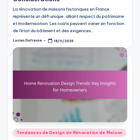
La rénovation de maisons historiques en France
représente un défi unique, alliant respect du patrimoine
et modernisation. Les coûts peuvent varier en fonction
de l'état du bâtiment et des exigences…
Lucien Dufresne
18/11/2025
Posted
by
Posted
Tendances de Design de Rénovation de Maison
in