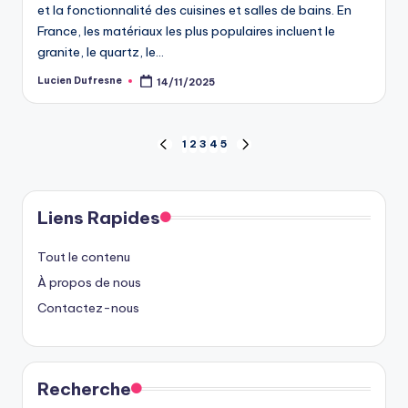
et la fonctionnalité des cuisines et salles de bains. En
France, les matériaux les plus populaires incluent le
granite, le quartz, le…
Lucien Dufresne
14/11/2025
Posted
by
Posts
1
2
3
4
5
PREVIOUS
NEXT
PAGE
PAGE
pagination
Liens Rapides
Tout le contenu
À propos de nous
Contactez-nous
Recherche