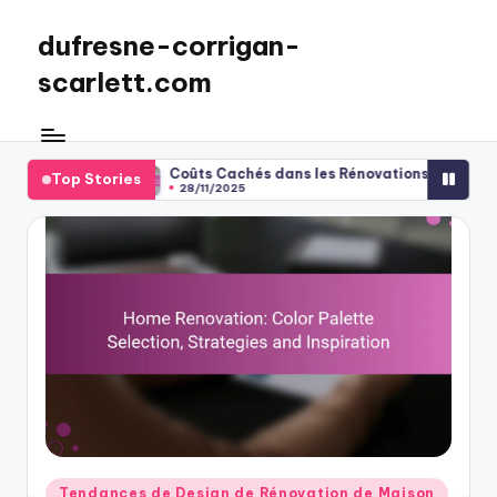
dufresne-corrigan-
Skip
to
scarlett.com
content
n
Coûts Cachés dans les Rénovations de Maison : Identificati
Top Stories
28/11/2025
Posted
Tendances de Design de Rénovation de Maison