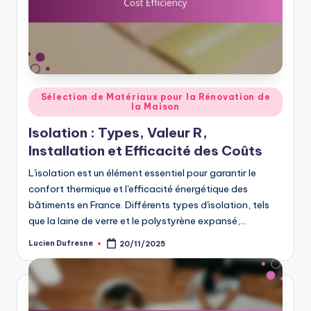
Posted
Sélection de Matériaux pour la Rénovation de
la Maison
in
Isolation : Types, Valeur R,
Installation et Efficacité des Coûts
L'isolation est un élément essentiel pour garantir le
confort thermique et l'efficacité énergétique des
bâtiments en France. Différents types d'isolation, tels
que la laine de verre et le polystyrène expansé,…
Lucien Dufresne
20/11/2025
Posted
by