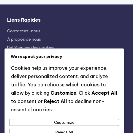
Liens Rapides
Contactez-nous
À propos de nous
Préférences des cookies
Conditions Générales
We respect your privacy
Votre confidentialité
Cookies help us improve your experience,
deliver personalized content, and analyze
Catégories
traffic. You can choose which cookies to
allow by clicking
Customize
. Click
Accept All
Estimation du coût de rénovation de maison
to consent or
Reject All
to decline non-
Planification du calendrier de rénovation domiciliaire
essential cookies.
Recherche d'Entrepreneur en Rénovation de Maison
Règlementation et Permis de Rénovation de Maison
Customize
Tendances de Design de Rénovation de Maison
Reject All