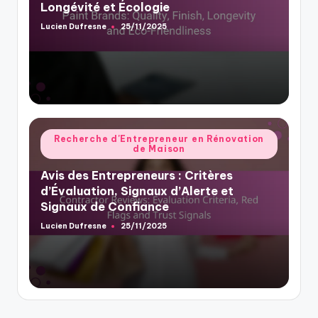
Longévité et Écologie
Lucien Dufresne
25/11/2025
Posted
by
Posted
Recherche d'Entrepreneur en Rénovation
de Maison
in
Avis des Entrepreneurs : Critères
d’Évaluation, Signaux d’Alerte et
Signaux de Confiance
Lucien Dufresne
25/11/2025
Posted
by