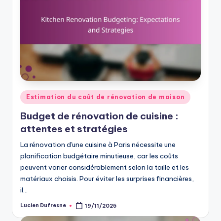
Posted
Estimation du coût de rénovation de maison
in
Budget de rénovation de cuisine :
attentes et stratégies
La rénovation d'une cuisine à Paris nécessite une
planification budgétaire minutieuse, car les coûts
peuvent varier considérablement selon la taille et les
matériaux choisis. Pour éviter les surprises financières,
il…
Lucien Dufresne
19/11/2025
Posted
by