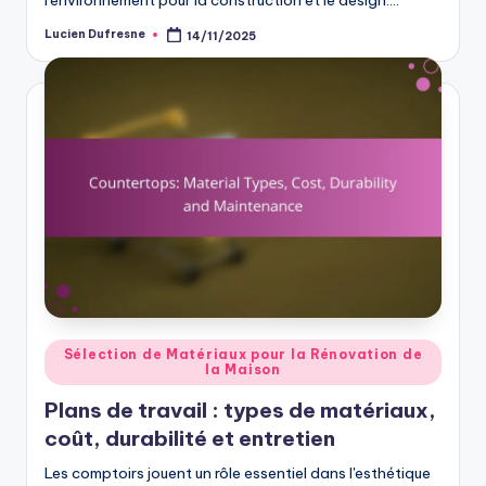
Lucien Dufresne
14/11/2025
Posted
by
Posted
Sélection de Matériaux pour la Rénovation de
la Maison
in
Plans de travail : types de matériaux,
coût, durabilité et entretien
Les comptoirs jouent un rôle essentiel dans l'esthétique