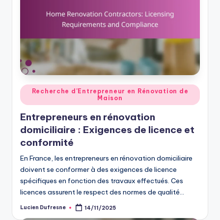
Posted
Recherche d'Entrepreneur en Rénovation de
Maison
in
Entrepreneurs en rénovation
domiciliaire : Exigences de licence et
conformité
En France, les entrepreneurs en rénovation domiciliaire
doivent se conformer à des exigences de licence
spécifiques en fonction des travaux effectués. Ces
licences assurent le respect des normes de qualité…
Lucien Dufresne
14/11/2025
Posted
by