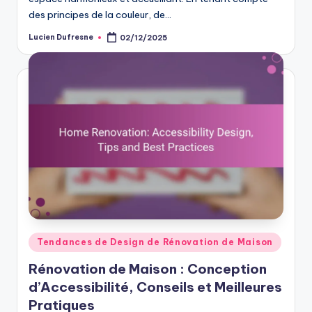
des principes de la couleur, de…
Lucien Dufresne
02/12/2025
Posted
by
Posted
Tendances de Design de Rénovation de Maison
in
Rénovation de Maison : Conception
d’Accessibilité, Conseils et Meilleures
Pratiques