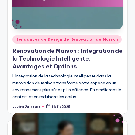
Posted
Tendances de Design de Rénovation de Maison
in
Rénovation de Maison : Intégration de
la Technologie Intelligente,
Avantages et Options
L'intégration de la technologie intelligente dans la
rénovation de maison transforme votre espace en un
environnement plus sûr et plus efficace. En améliorant le
confort et en réduisant les coûts…
Lucien Dufresne
11/11/2025
Posted
by