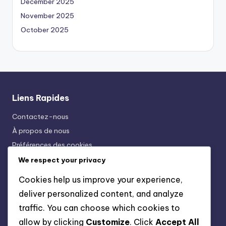
December 2025
November 2025
October 2025
Liens Rapides
Contactez-nous
À propos de nous
Préférences des cookies
Conditions Générales
We respect your privacy
Votre confidentialité
Cookies help us improve your experience,
deliver personalized content, and analyze
Catégories
traffic. You can choose which cookies to
allow by clicking
Customize
. Click
Accept All