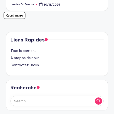
Lucien Dufresne
10/11/2025
Posted
by
Read more
Liens Rapides
Tout le contenu
À propos de nous
Contactez-nous
Recherche