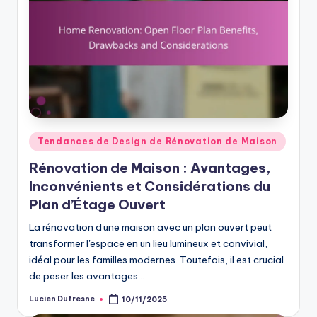
Posted
Tendances de Design de Rénovation de Maison
in
Rénovation de Maison : Avantages,
Inconvénients et Considérations du
Plan d’Étage Ouvert
La rénovation d'une maison avec un plan ouvert peut
transformer l'espace en un lieu lumineux et convivial,
idéal pour les familles modernes. Toutefois, il est crucial
de peser les avantages…
Lucien Dufresne
10/11/2025
Posted
by