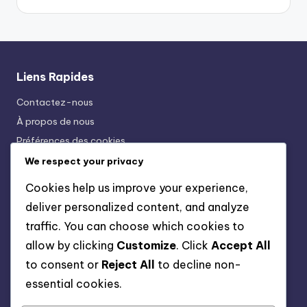
Liens Rapides
Contactez-nous
À propos de nous
Préférences des cookies
Conditions Générales
We respect your privacy
Votre confidentialité
Cookies help us improve your experience,
deliver personalized content, and analyze
traffic. You can choose which cookies to
Catégories
allow by clicking
Customize
. Click
Accept All
Estimation du coût de rénovation de maison
to consent or
Reject All
to decline non-
Planification du calendrier de rénovation domiciliaire
essential cookies.
Recherche d'Entrepreneur en Rénovation de Maison