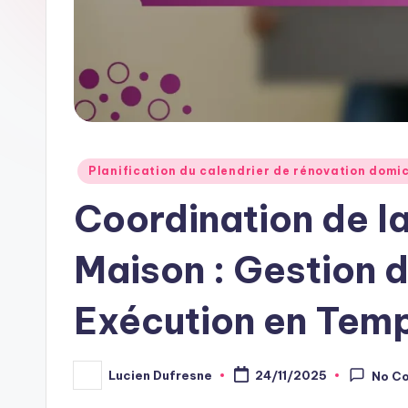
Posted
Planification du calendrier de rénovation domic
in
Coordination de l
Maison : Gestion 
Exécution en Tem
Lucien Dufresne
24/11/2025
No C
Posted
by