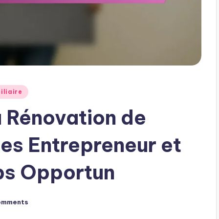
iliaire
a Rénovation de
des Entrepreneur et
ps Opportun
omments