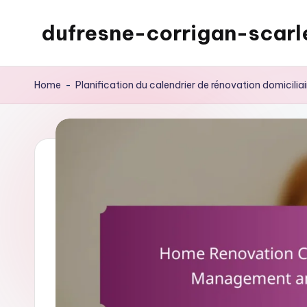
dufresne-corrigan-scarl
Skip
to
content
Home
-
Planification du calendrier de rénovation domiciliai