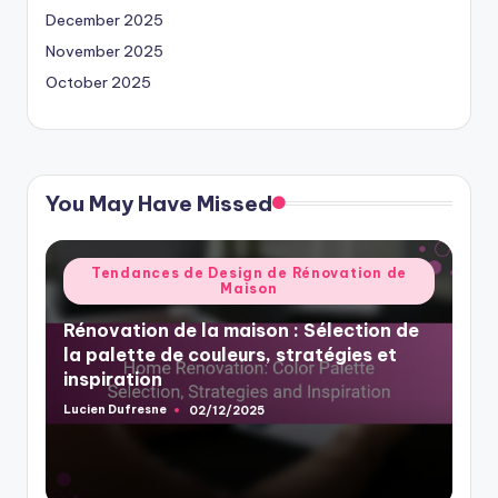
December 2025
November 2025
October 2025
You May Have Missed
Posted
Tendances de Design de Rénovation de
Maison
in
Rénovation de la maison : Sélection de
la palette de couleurs, stratégies et
inspiration
Lucien Dufresne
02/12/2025
Posted
by