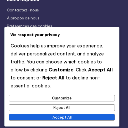
Contactez-nous
À propos de nous
Préférences des cookies
Conditions Générales
We respect your privacy
Votre confidentialité
Cookies help us improve your experience,
deliver personalized content, and analyze
traffic. You can choose which cookies to
Catégories
allow by clicking
Customize
. Click
Accept All
Estimation du coût de rénovation de maison
to consent or
Reject All
to decline non-
Planification du calendrier de rénovation domiciliaire
essential cookies.
Recherche d'Entrepreneur en Rénovation de Maison
Règlementation et Permis de Rénovation de Maison
Customize
Tendances de Design de Rénovation de Maison
Reject All
Accept All