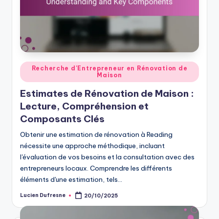
Posted
Recherche d'Entrepreneur en Rénovation de
Maison
in
Estimates de Rénovation de Maison :
Lecture, Compréhension et
Composants Clés
Obtenir une estimation de rénovation à Reading
nécessite une approche méthodique, incluant
l'évaluation de vos besoins et la consultation avec des
entrepreneurs locaux. Comprendre les différents
éléments d'une estimation, tels…
Lucien Dufresne
20/10/2025
Posted
by