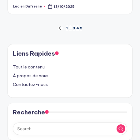
Lucien Dufresne
13/10/2025
Posted
by
Posts
1
…
3
4
5
PREVIOUS
PAGE
pagination
Liens Rapides
Tout le contenu
À propos de nous
Contactez-nous
Recherche