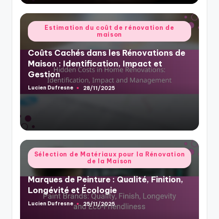
Posted
Estimation du coût de rénovation de
maison
in
Coûts Cachés dans les Rénovations de
Maison : Identification, Impact et
Gestion
Lucien Dufresne
28/11/2025
Posted
by
Posted
Sélection de Matériaux pour la Rénovation
de la Maison
in
Marques de Peinture : Qualité, Finition,
Longévité et Écologie
Lucien Dufresne
25/11/2025
Posted
by