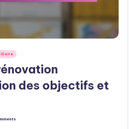
iliaire
rénovation
tion des objectifs et
omments