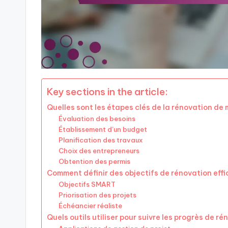
Key sections in the article:
Quelles sont les étapes clés de la rénovation de 
Évaluation des besoins
Établissement d’un budget
Planification des travaux
Choix des entrepreneurs
Obtention des permis
Comment définir des objectifs de rénovation eff
Objectifs SMART
Priorisation des projets
Échéancier réaliste
Quels outils utiliser pour suivre les progrès de r