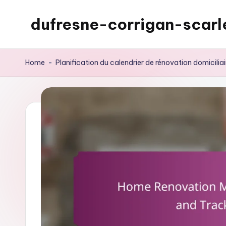
dufresne-corrigan-scarl
Skip
to
content
Home
-
Planification du calendrier de rénovation domiciliai