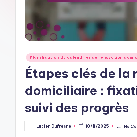
Posted
Planification du calendrier de rénovation domic
in
Étapes clés de la 
domiciliaire : fixa
suivi des progrès
Lucien Dufresne
10/11/2025
No C
Posted
by