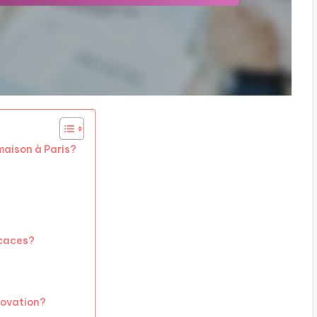
maison à Paris?
icaces?
énovation?